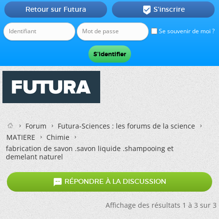
Retour sur Futura
S'inscrire

Se souvenir de moi ?
Forum
Futura-Sciences : les forums de la science
MATIERE
Chimie
fabrication de savon .savon liquide .shampooing et
demelant naturel

RÉPONDRE À LA DISCUSSION
Affichage des résultats 1 à 3 sur 3