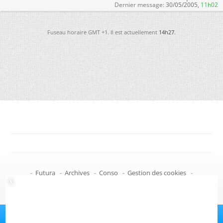
Dernier message:
30/05/2005,
11h02
Fuseau horaire GMT +1. Il est actuellement
14h27
.
-
Futura
-
Archives
-
Conso
-
Gestion des cookies
-
Politique de confidentialité
-
Haut de page