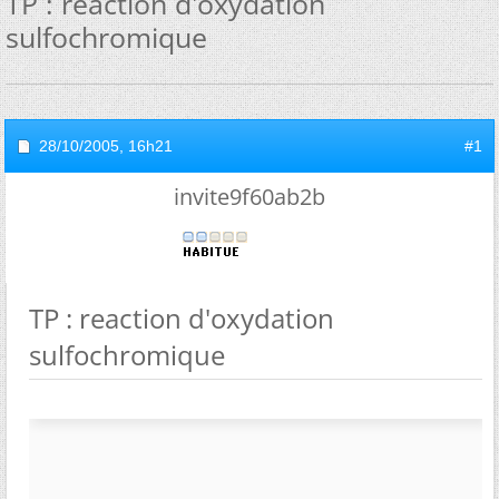
TP : reaction d'oxydation
sulfochromique
28/10/2005,
16h21
#1
invite9f60ab2b
TP : reaction d'oxydation
sulfochromique