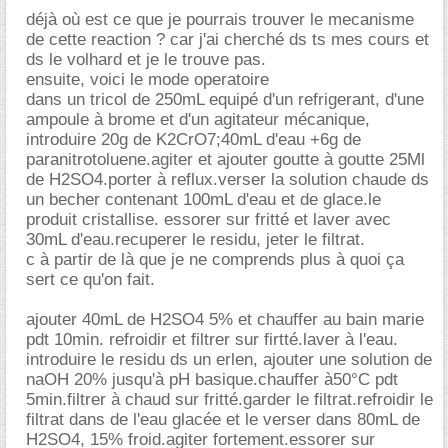
déjà où est ce que je pourrais trouver le mecanisme
de cette reaction ? car j'ai cherché ds ts mes cours et
ds le volhard et je le trouve pas.
ensuite, voici le mode operatoire
dans un tricol de 250mL equipé d'un refrigerant, d'une
ampoule à brome et d'un agitateur mécanique,
introduire 20g de K2CrO7;40mL d'eau +6g de
paranitrotoluene.agiter et ajouter goutte à goutte 25Ml
de H2SO4.porter à reflux.verser la solution chaude ds
un becher contenant 100mL d'eau et de glace.le
produit cristallise. essorer sur fritté et laver avec
30mL d'eau.recuperer le residu, jeter le filtrat.
c à partir de là que je ne comprends plus à quoi ça
sert ce qu'on fait.
ajouter 40mL de H2SO4 5% et chauffer au bain marie
pdt 10min. refroidir et filtrer sur firtté.laver à l'eau.
introduire le residu ds un erlen, ajouter une solution de
naOH 20% jusqu'à pH basique.chauffer à50°C pdt
5min.filtrer à chaud sur fritté.garder le filtrat.refroidir le
filtrat dans de l'eau glacée et le verser dans 80mL de
H2SO4, 15% froid.agiter fortement.essorer sur