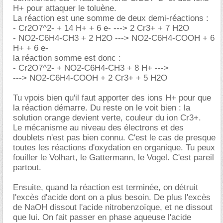
H+ pour attaquer le toluène.
La réaction est une somme de deux demi-réactions :
- Cr2O7^2- + 14 H+ + 6 e- ---> 2 Cr3+ + 7 H2O
- NO2-C6H4-CH3 + 2 H2O ---> NO2-C6H4-COOH + 6
H+ + 6 e-
la réaction somme est donc :
- Cr2O7^2- + NO2-C6H4-CH3 + 8 H+ --->
---> NO2-C6H4-COOH + 2 Cr3+ + 5 H2O
Tu vpois bien qu'il faut apporter des ions H+ pour que
la réaction démarre. Du reste on le voit bien : la
solution orange devient verte, couleur du ion Cr3+.
Le mécanisme au niveau des électrons et des
doublets n'est pas bien connu. C'est le cas de presque
toutes les réactions d'oxydation en organique. Tu peux
fouiller le Volhart, le Gattermann, le Vogel. C'est pareil
partout.
Ensuite, quand la réaction est terminée, on détruit
l'excès d'acide dont on a plus besoin. De plus l'excès
de NaOH dissout l'acide nitrobenzoïque, et ne dissout
que lui. On fait passer en phase aqueuse l'acide