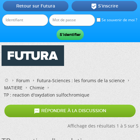
Retour sur Futura
S'inscrire

Se souvenir de moi ?
Forum
Futura-Sciences : les forums de la science
MATIERE
Chimie
TP : reaction d'oxydation sulfochromique

RÉPONDRE À LA DISCUSSION
Affichage des résultats 1 à 5 sur 5