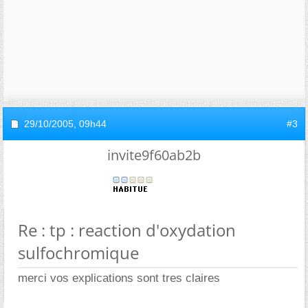
29/10/2005,
09h44
#3
invite9f60ab2b
Re : tp : reaction d'oxydation
sulfochromique
merci vos explications sont tres claires