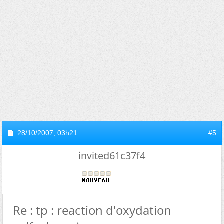
28/10/2007,
03h21
#5
invited61c37f4
Re : tp : reaction d'oxydation