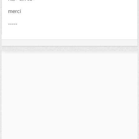
merci
-----