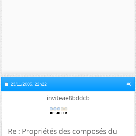
23/11/2005,
22h22
#6
inviteae8bddcb
Re : Propriétés des composés du