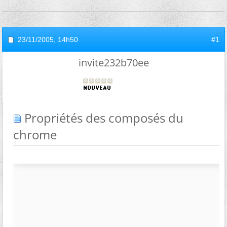
23/11/2005,
14h50
#1
invite232b70ee
Propriétés des composés du
chrome