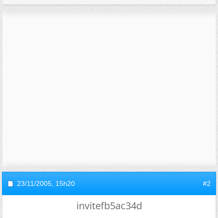
23/11/2005,
15h20
#2
invitefb5ac34d