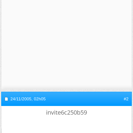
24/11/2005,
02h05
#2
invite6c250b59