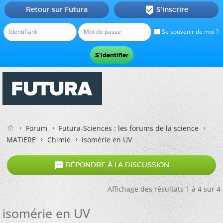
Retour sur Futura
S'inscrire

Se souvenir de moi ?
Forum
Futura-Sciences : les forums de la science
MATIERE
Chimie
isomérie en UV

RÉPONDRE À LA DISCUSSION
Affichage des résultats 1 à 4 sur 4
isomérie en UV