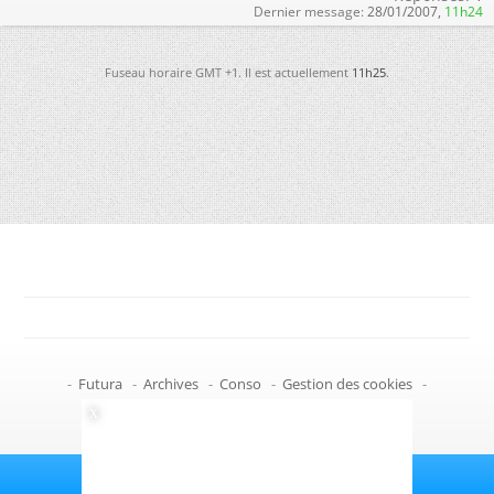
Dernier message:
28/01/2007,
11h24
Fuseau horaire GMT +1. Il est actuellement
11h25
.
-
Futura
-
Archives
-
Conso
-
Gestion des cookies
-
Politique de confidentialité
-
Haut de page