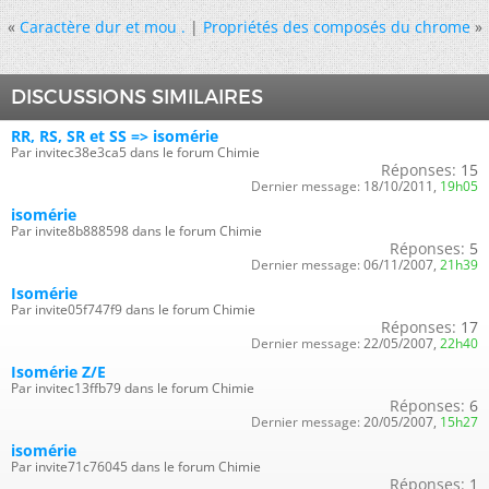
«
Caractère dur et mou .
|
Propriétés des composés du chrome
»
DISCUSSIONS SIMILAIRES
RR, RS, SR et SS => isomérie
Par invitec38e3ca5 dans le forum Chimie
Réponses:
15
Dernier message:
18/10/2011,
19h05
isomérie
Par invite8b888598 dans le forum Chimie
Réponses:
5
Dernier message:
06/11/2007,
21h39
Isomérie
Par invite05f747f9 dans le forum Chimie
Réponses:
17
Dernier message:
22/05/2007,
22h40
Isomérie Z/E
Par invitec13ffb79 dans le forum Chimie
Réponses:
6
Dernier message:
20/05/2007,
15h27
isomérie
Par invite71c76045 dans le forum Chimie
Réponses:
1