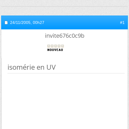
24/11/2005,
00h27
#1
invite676c0c9b
isomérie en UV