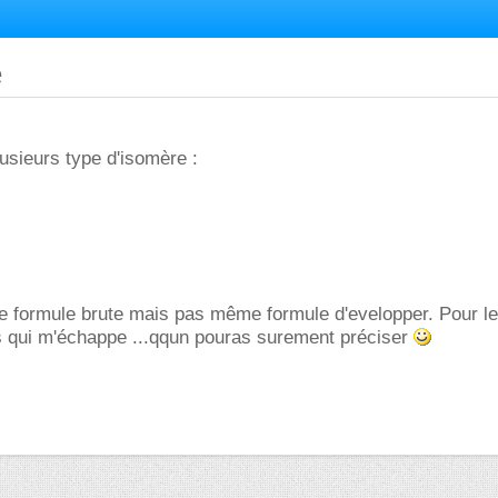
e
plusieurs type d'isomère :
e formule brute mais pas même formule d'evelopper. Pour le
es qui m'échappe ...qqun pouras surement préciser