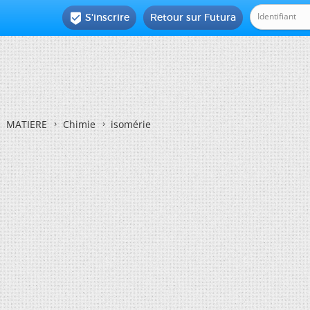
S'inscrire
Retour sur Futura

MATIERE
Chimie
isomérie