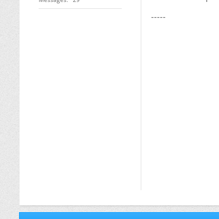
-----