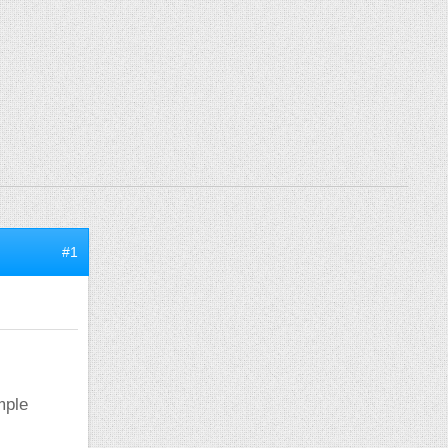
#1
mple