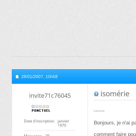
28/01/2007,
10h58
isomérie
invite71c76045
------
Date d'inscription
janvier
Bonjours, je n'ai 
1970
comment faire pou
Messages
29