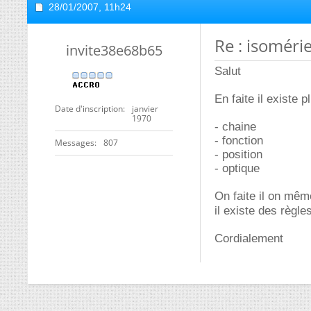
28/01/2007,
11h24
Re : isoméri
invite38e68b65
Salut
En faite il existe 
Date d'inscription
janvier
1970
- chaine
- fonction
Messages
807
- position
- optique
On faite il on mêm
il existe des règl
Cordialement