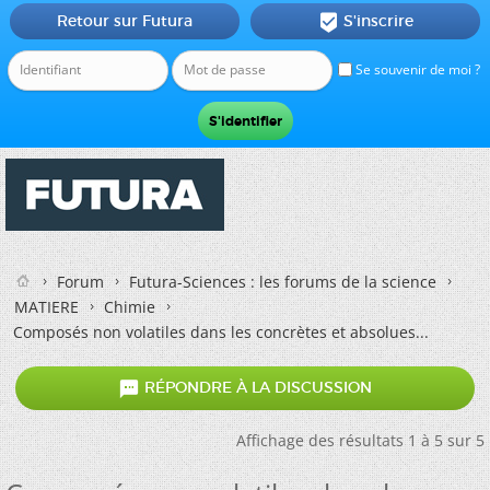
Retour sur Futura
S'inscrire

Se souvenir de moi ?
Forum
Futura-Sciences : les forums de la science
MATIERE
Chimie
Composés non volatiles dans les concrètes et absolues...

RÉPONDRE À LA DISCUSSION
Affichage des résultats 1 à 5 sur 5