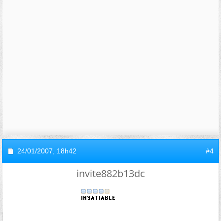
24/01/2007,
18h42
#4
invite882b13dc