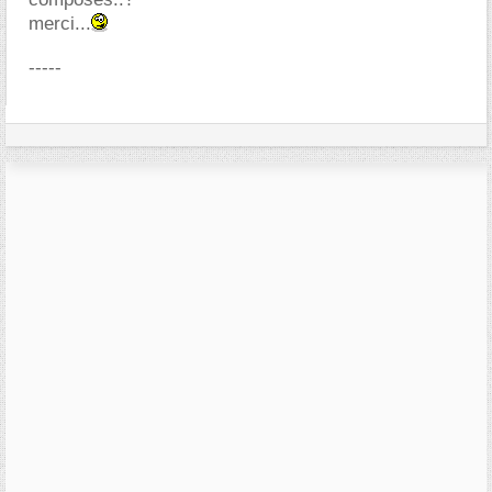
merci...
-----