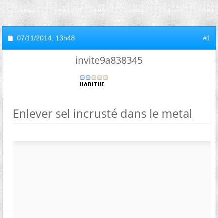
07/11/2014,
13h48
#1
invite9a838345
Enlever sel incrusté dans le metal