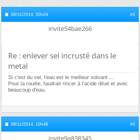
08/11/2014,
00h24
#2
invite54bae266
Re : enlever sel incrusté dans le
metal
Si c'est du sel, l'eau est le meilleur solvant ...
Pour la rouille, faudrait rincer à l'acide dilué et avec
beaucoup d'eau.
08/11/2014,
10h48
#3
invite9a838345