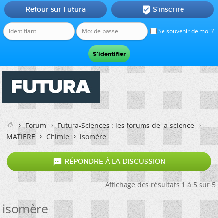
Retour sur Futura
S'inscrire

Se souvenir de moi ?
Forum
Futura-Sciences : les forums de la science
MATIERE
Chimie
isomère

RÉPONDRE À LA DISCUSSION
Affichage des résultats 1 à 5 sur 5
isomère