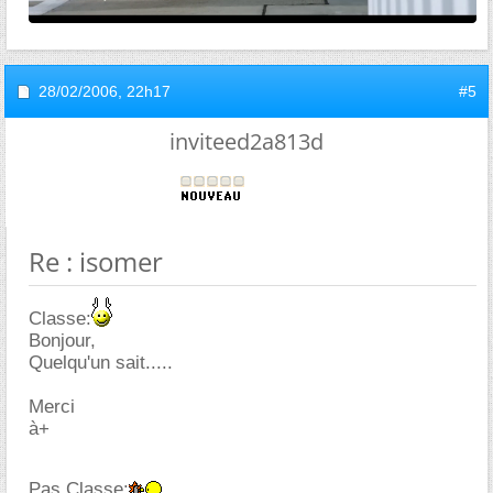
28/02/2006,
22h17
#5
inviteed2a813d
Re : isomer
Classe:
Bonjour,
Quelqu'un sait.....
Merci
à+
Pas Classe: