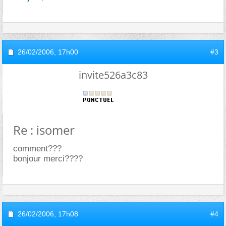
26/02/2006,
17h00
#3
invite526a3c83
Re : isomer
comment???
bonjour merci????
26/02/2006,
17h08
#4