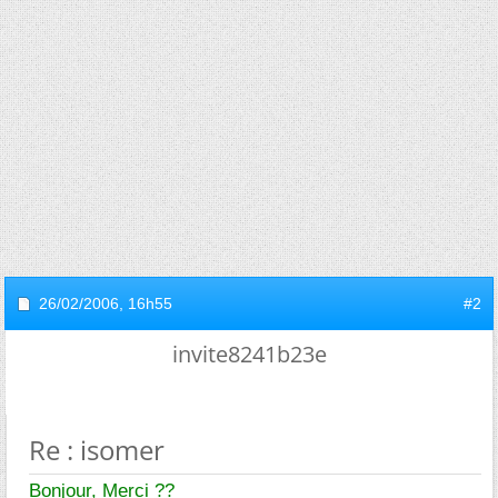
26/02/2006,
16h55
#2
invite8241b23e
Re : isomer
Bonjour, Merci ??