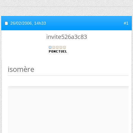
26/02/2006,
14h33
#1
invite526a3c83
isomère