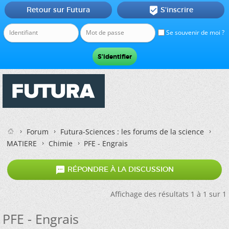
Retour sur Futura
S'inscrire

Se souvenir de moi ?
Forum
Futura-Sciences : les forums de la science
MATIERE
Chimie
PFE - Engrais

RÉPONDRE À LA DISCUSSION
Affichage des résultats 1 à 1 sur 1
PFE - Engrais