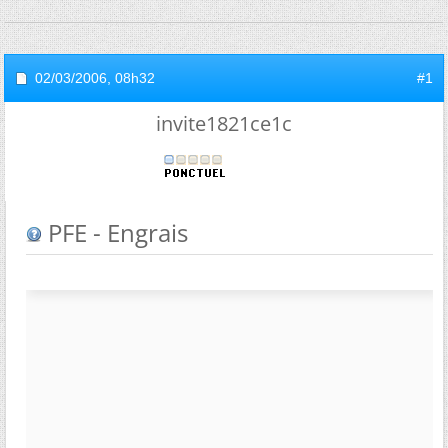
02/03/2006,
08h32
#1
invite1821ce1c
PFE - Engrais