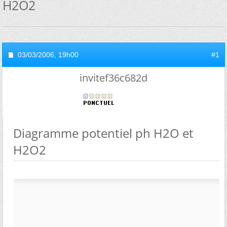
H2O2
03/03/2006,
19h00
#1
invitef36c682d
Diagramme potentiel ph H2O et
H2O2