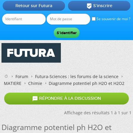
Retour sur Futura
S'inscrire

Se souvenir de moi ?
Forum
Futura-Sciences : les forums de la science
MATIERE
Chimie
Diagramme potentiel ph H2O et H2O2

RÉPONDRE À LA DISCUSSION
Affichage des résultats 1 à 1 sur 1
Diagramme potentiel ph H2O et