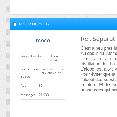
14/03/2006,
20h12
Re : Séparat
moco
C'est à peu près i
Au début du 20ème 
Date d'inscription
février
réussi à en faire p
2004
distillation des bo
L'alcool est alors
Localisation
Entre Lausanne
et Genève, en
Pour éviter que la
Suisse
l'alcool des subst
peinture. Et des s
ge
89
substances qui ont
Messages
26 033