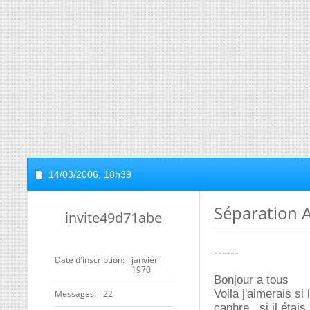
14/03/2006,
18h39
Séparation 
invite49d71abe
------
Date d'inscription
janvier
1970
Bonjour a tous
Voila j'aimerais s
Messages
22
caphre , si il étai