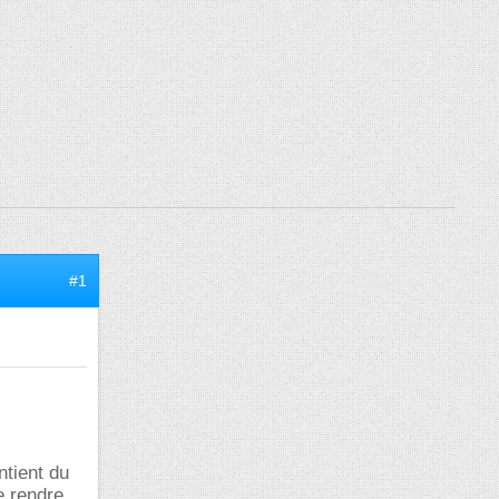
#1
ntient du
e rendre