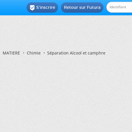
S'inscrire
Retour sur Futura

MATIERE
Chimie
Séparation Alcool et camphre