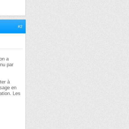
#2
 on a
enu par
ter à
usage en
ation. Les