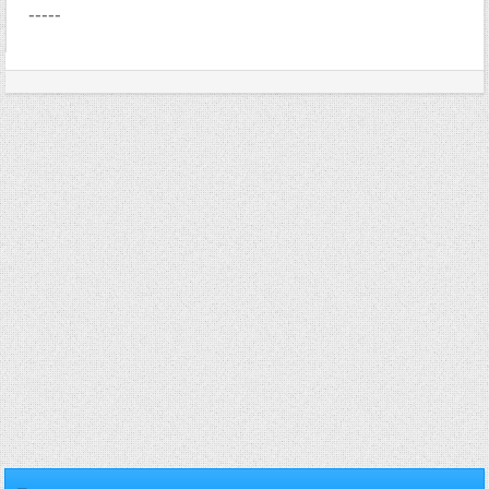
-----