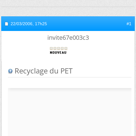
22/03/2006,
17h25
#1
invite67e003c3
Recyclage du PET