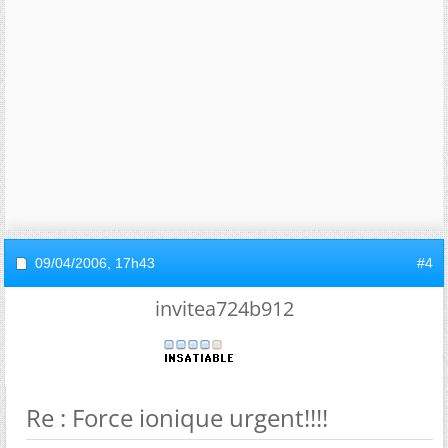
09/04/2006,
17h43
#4
invitea724b912
Re : Force ionique urgent!!!!