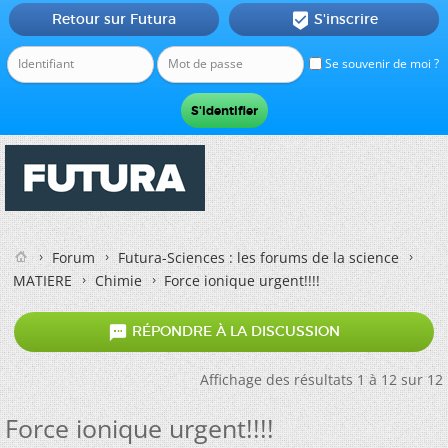
Retour sur Futura
S'inscrire

Se souvenir de moi ?
Forum
Futura-Sciences : les forums de la science
MATIERE
Chimie
Force ionique urgent!!!!

RÉPONDRE À LA DISCUSSION
Affichage des résultats 1 à 12 sur 12
Force ionique urgent!!!!