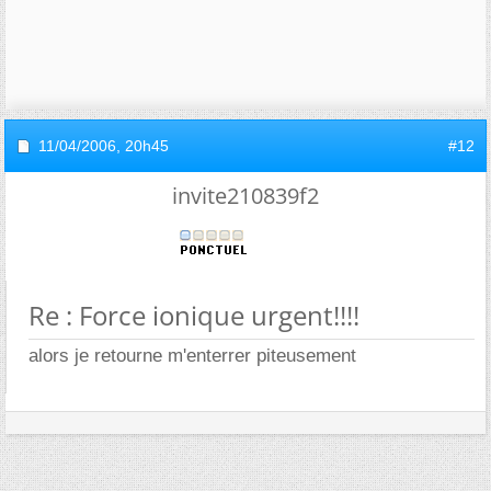
11/04/2006,
20h45
#12
invite210839f2
Re : Force ionique urgent!!!!
alors je retourne m'enterrer piteusement