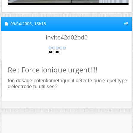
09/04/2006,
18h18
#5
invite42d02bd0
Re : Force ionique urgent!!!!
ton dosage potentiométrique il détecte quoi? quel type
d'électrode tu utilises?