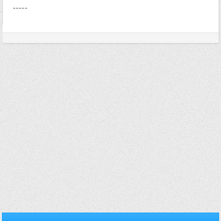
-----