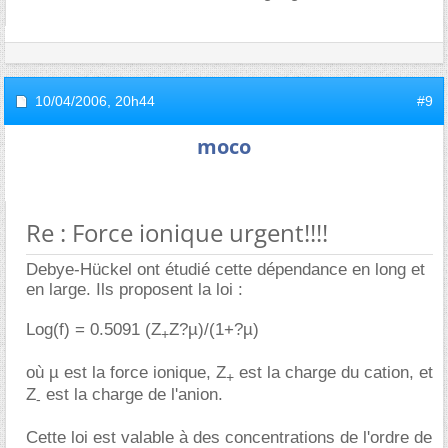
10/04/2006,
20h44
#9
moco
Re : Force ionique urgent!!!!
Debye-Hückel ont étudié cette dépendance en long et
en large. Ils proposent la loi :
Log(f) = 0.5091 (Z
Z?µ)/(1+?µ)
+
où µ est la force ionique, Z
est la charge du cation, et
+
Z
est la charge de l'anion.
-
Cette loi est valable à des concentrations de l'ordre de