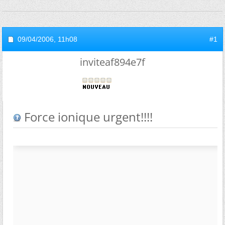
09/04/2006,
11h08
#1
inviteaf894e7f
Force ionique urgent!!!!