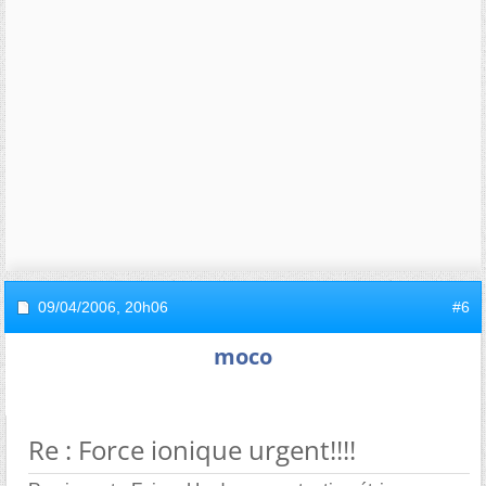
09/04/2006,
20h06
#6
moco
Re : Force ionique urgent!!!!