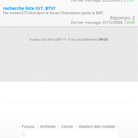
Dernier message:
22/05/2005,
21h51
recherche liste IUT, BTS!!
Par invitec077c0cd dans le forum Orientation après le BAC
Réponses:
2
Dernier message:
31/12/2004,
12h39
Fuseau horaire GMT +1. Il est actuellement
09h59
.
-
Futura
-
Archives
-
Conso
-
Gestion des cookies
-