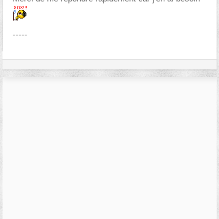
-----