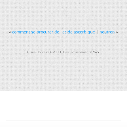
«
comment se procurer de l'acide ascorbique
|
neutron
»
Fuseau horaire GMT +1. Il est actuellement
07h27
.