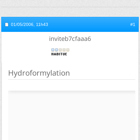
01/05/2006,
11h43
#1
inviteb7cfaaa6
Hydroformylation