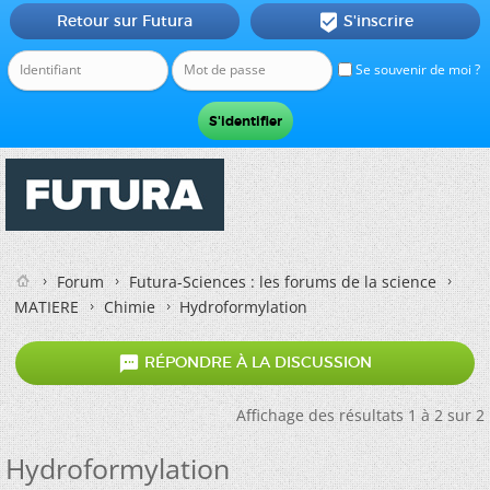
Retour sur Futura
S'inscrire

Se souvenir de moi ?
Forum
Futura-Sciences : les forums de la science
MATIERE
Chimie
Hydroformylation

RÉPONDRE À LA DISCUSSION
Affichage des résultats 1 à 2 sur 2
Hydroformylation