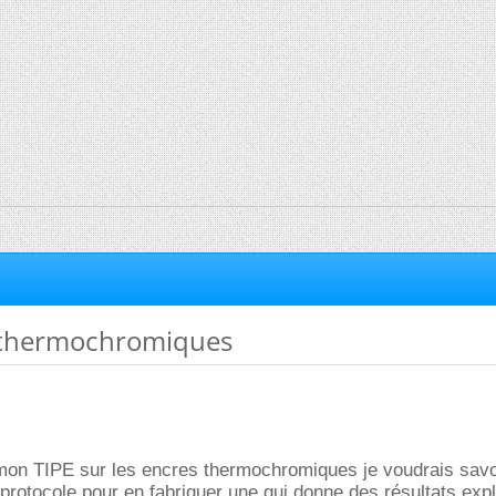
 thermochromiques
mon TIPE sur les encres thermochromiques je voudrais savoi
 protocole pour en fabriquer une qui donne des résultats expl