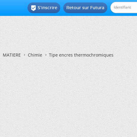
S'inscrire
Retour sur Futura

MATIERE
Chimie
Tipe encres thermochromiques