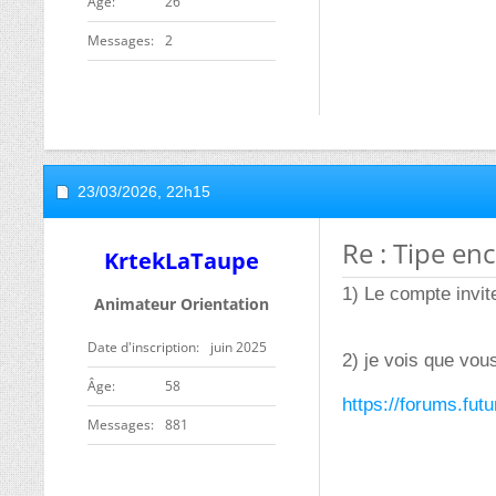
ge
26
Messages
2
23/03/2026,
22h15
Re : Tipe e
KrtekLaTaupe
1) Le compte invit
Animateur Orientation
Date d'inscription
juin 2025
2) je vois que vous
ge
58
https://forums.fut
Messages
881