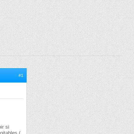
#1
r si
oitables (