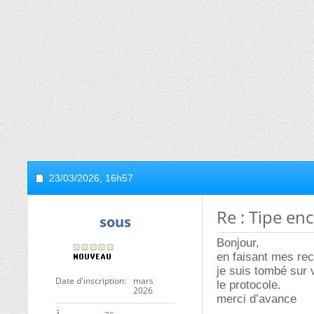
23/03/2026,
16h57
Re : Tipe e
sous
Bonjour,
en faisant mes re
je suis tombé sur 
Date d'inscription
mars
le protocole.
2026
merci d’avance