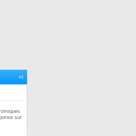
#2
hromiques
éponse sur