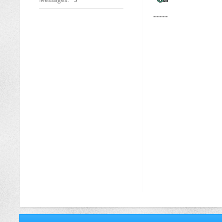
-----