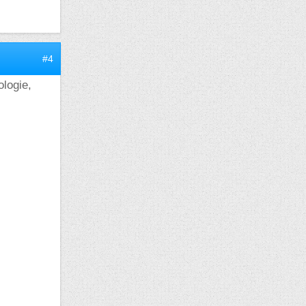
#4
ologie,