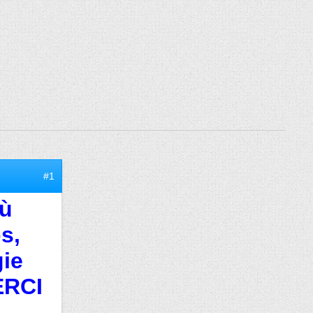
#1
où
s,
gie
RCI