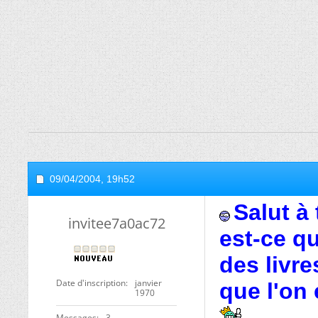
09/04/2004,
19h52
Salut à
invitee7a0ac72
est-ce qu
des livr
Date d'inscription
janvier
que l'on
1970
Messages
3