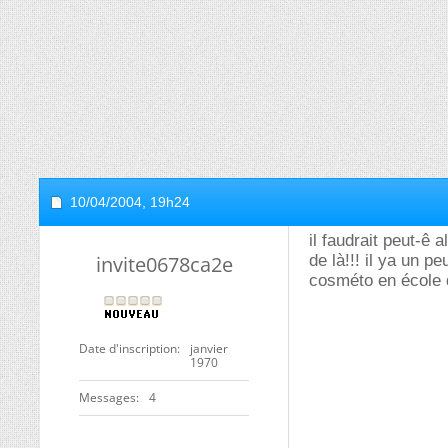
10/04/2004,
19h24
il faudrait peut-ê 
invite0678ca2e
de là!!! il ya un p
cosméto en école d
Date d'inscription
janvier
1970
Messages
4