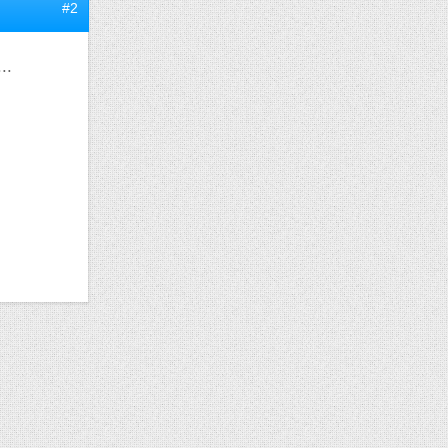
#2
..