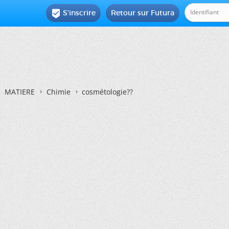
S'inscrire
Retour sur Futura

MATIERE
Chimie
cosmétologie??