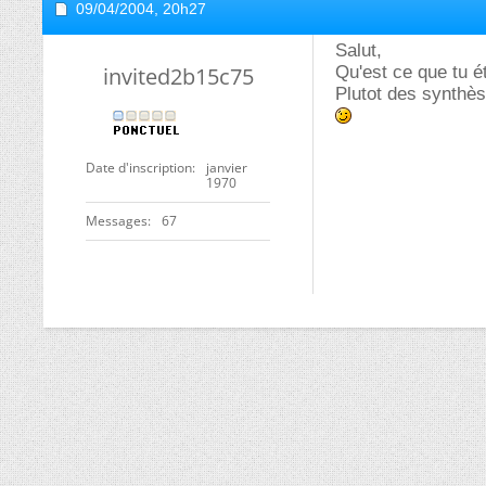
09/04/2004,
20h27
Salut,
invited2b15c75
Qu'est ce que tu é
Plutot des synthè
Date d'inscription
janvier
1970
Messages
67