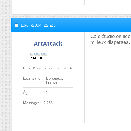
10/04/2004,
22h25
Ca s'étudie en lice
ArtAttack
milieux dispersés, 
Date d'inscription
avril 2004
Localisation
Bordeaux,
France
ge
46
Messages
2 268