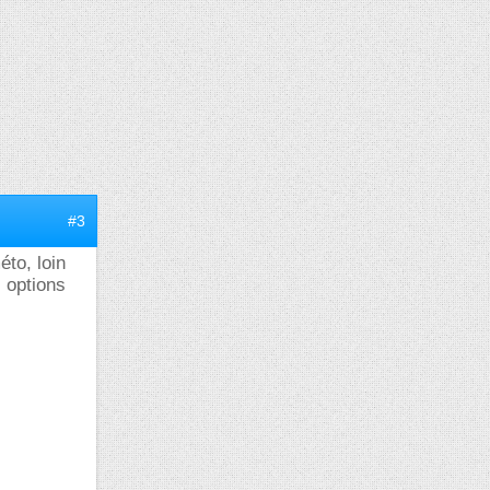
#3
éto, loin
s options