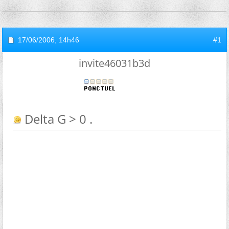
17/06/2006,
14h46
#1
invite46031b3d
Delta G > 0 .