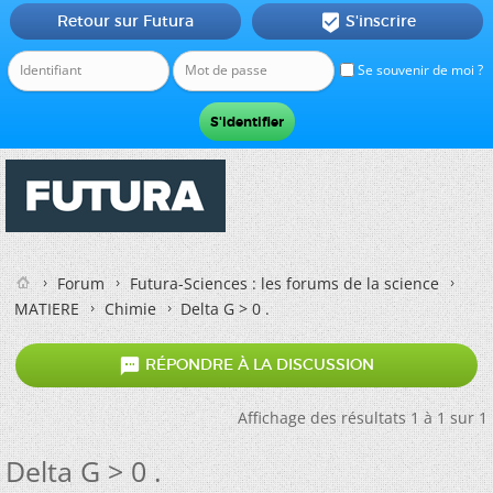
Retour sur Futura
S'inscrire

Se souvenir de moi ?
Forum
Futura-Sciences : les forums de la science
MATIERE
Chimie
Delta G > 0 .

RÉPONDRE À LA DISCUSSION
Affichage des résultats 1 à 1 sur 1
Delta G > 0 .