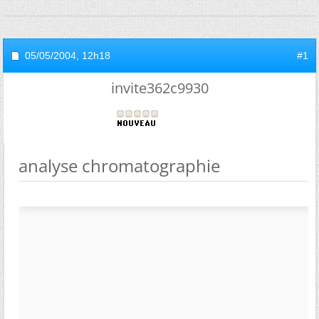
05/05/2004,
12h18
#1
invite362c9930
analyse chromatographie