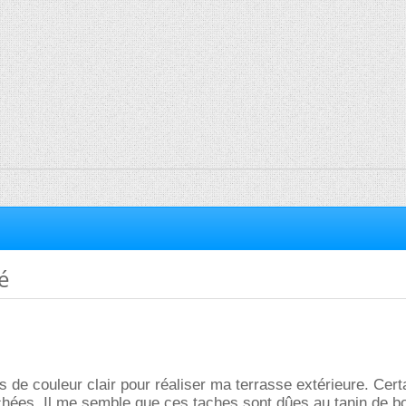
é
es de couleur clair pour réaliser ma terrasse extérieure. Cer
chées. Il me semble que ces taches sont dûes au tanin de b