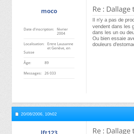
Re : Dallage
moco
Il n'y a pas de pr
vendent dans les g
Date d'inscription
février
dans les un ou deux
2004
Ou bien essaie ave
Localisation
Entre Lausanne
douleurs d'estomac
et Genève, en
Suisse
ge
89
Messages
26 033
20/08/2006,
10h02
Re : Dallage
lft123