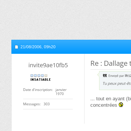
21/08/2006,
09h20
Re : Dallage
invite9ae10fb5
Envoyé par
lft1
Tu peux peut-êtr
Date d'inscription
janvier
1970
... tout en ayant 
Messages
303
concentrées