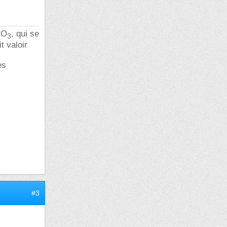
CO
, qui se
3
t valoir
es
#3