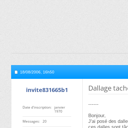
18/08/2006,
16h50
Dallage tach
invite831665b1
------
Date d'inscription
janvier
1970
Bonjour,
J'ai posé des dall
Messages
20
ces dalles sont tâ