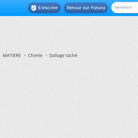
S'inscrire
Retour sur Futura

MATIERE
Chimie
Dallage taché