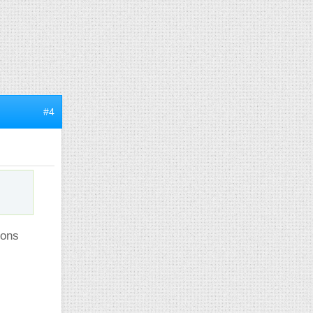
#4
ions