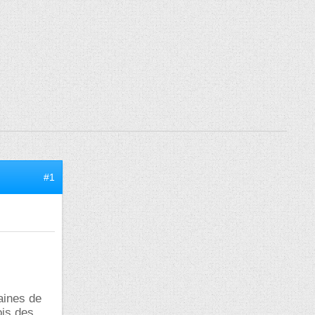
#1
taines de
ois des