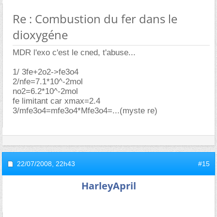
Re : Combustion du fer dans le
dioxygéne
MDR l'exo c'est le cned, t'abuse...
1/ 3fe+2o2->fe3o4
2/nfe=7.1*10^-2mol
no2=6.2*10^-2mol
fe limitant car xmax=2.4
3/mfe3o4=mfe3o4*Mfe3o4=...(myste re)
22/07/2008,
22h43
#15
HarleyApril