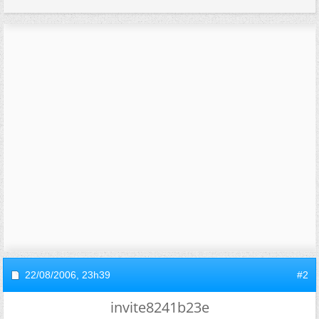
22/08/2006,
23h39
#2
invite8241b23e