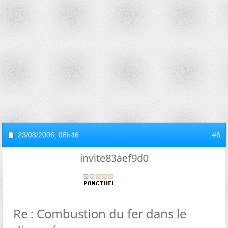
23/08/2006,
08h46
#6
invite83aef9d0
Re : Combustion du fer dans le