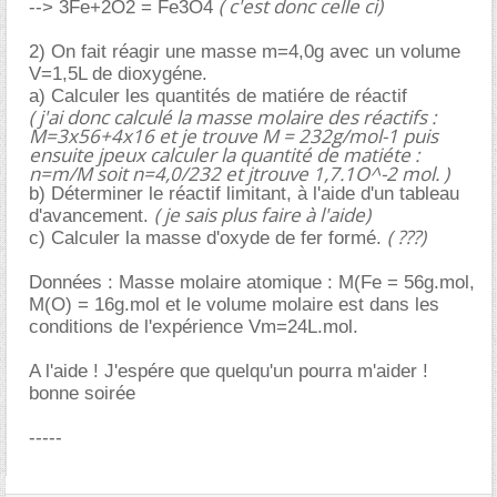
( c'est donc celle ci)
--> 3Fe+2O2 = Fe3O4
2) On fait réagir une masse m=4,0g avec un volume
V=1,5L de dioxygéne.
a) Calculer les quantités de matiére de réactif
( j'ai donc calculé la masse molaire des réactifs :
M=3x56+4x16 et je trouve M = 232g/mol-1 puis
ensuite jpeux calculer la quantité de matiéte :
n=m/M soit n=4,0/232 et jtrouve 1,7.1O^-2 mol. )
b) Déterminer le réactif limitant, à l'aide d'un tableau
( je sais plus faire à l'aide)
d'avancement.
( ???)
c) Calculer la masse d'oxyde de fer formé.
Données : Masse molaire atomique : M(Fe = 56g.mol,
M(O) = 16g.mol et le volume molaire est dans les
conditions de l'expérience Vm=24L.mol.
A l'aide ! J'espére que quelqu'un pourra m'aider !
bonne soirée
-----