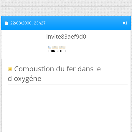
22/08/2006,
23h27
#1
invite83aef9d0
Combustion du fer dans le
dioxygéne