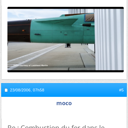
23/08/2006,
07h58
#5
moco
Re : Combustion du fer dans le