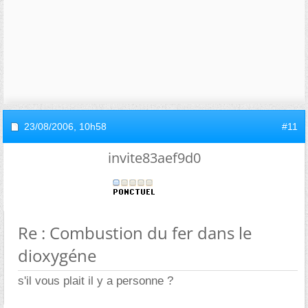
23/08/2006,
10h58
#11
invite83aef9d0
Re : Combustion du fer dans le
dioxygéne
s'il vous plait il y a personne ?