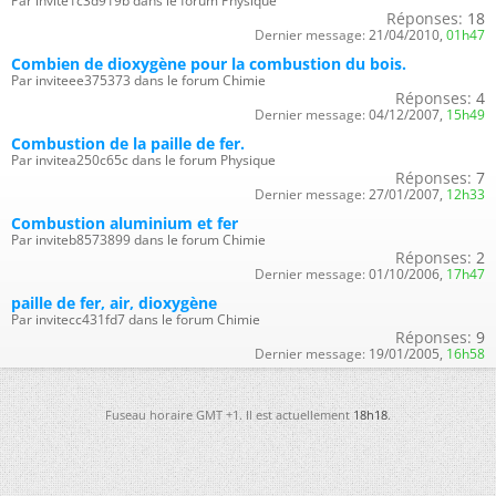
Par invite1c3d919b dans le forum Physique
Réponses:
18
Dernier message:
21/04/2010,
01h47
Combien de dioxygène pour la combustion du bois.
Par inviteee375373 dans le forum Chimie
Réponses:
4
Dernier message:
04/12/2007,
15h49
Combustion de la paille de fer.
Par invitea250c65c dans le forum Physique
Réponses:
7
Dernier message:
27/01/2007,
12h33
Combustion aluminium et fer
Par inviteb8573899 dans le forum Chimie
Réponses:
2
Dernier message:
01/10/2006,
17h47
paille de fer, air, dioxygène
Par invitecc431fd7 dans le forum Chimie
Réponses:
9
Dernier message:
19/01/2005,
16h58
Fuseau horaire GMT +1. Il est actuellement
18h18
.