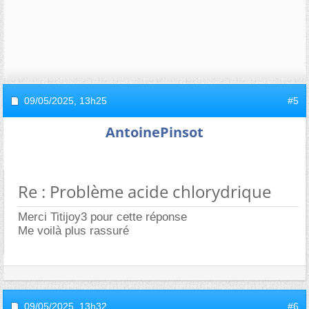
09/05/2025,
13h25
#5
AntoinePinsot
Re : Problème acide chlorydrique
Merci Titijoy3 pour cette réponse
Me voilà plus rassuré
09/05/2025,
13h32
#6