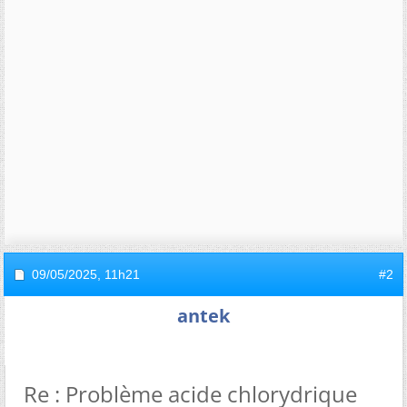
09/05/2025,
11h21
#2
antek
Re : Problème acide chlorydrique