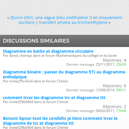
«
Œuvre d’Art: une vague bleu (méthylène ?) en mouvement
oscillant
|
transfert photos au trichorethylene
»
DISCUSSIONS SIMILAIRES
Diagramme en batôn et diagramme circulaire
Par david_champo dans le forum Mathématiques du collège et du lycée
Réponses:
4
Dernier message:
25/11/2017,
20h59
Diagramme binaire : passer du diagramme f(T) au diagramme
enthalpique
Par invite2f5c42a4 dans le forum Chimie
Réponses:
0
Dernier message:
13/08/2014,
09h11
comment trcer les diagramme trc et diagramme ttt
Par invitef29b0464 dans le forum Chimie
Réponses:
2
Dernier message:
04/02/2011,
17h08
Bonsoir bpour tout les condidts je tiens comment trcer le
diagramme de trc et diagramme ttt
Par invitef29b0464 dans le forum Chimie