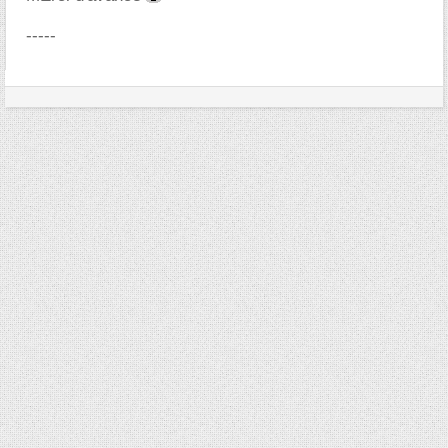
-----