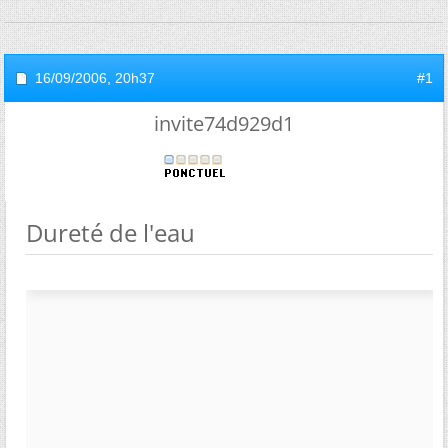
16/09/2006,
20h37
#1
invite74d929d1
Dureté de l'eau