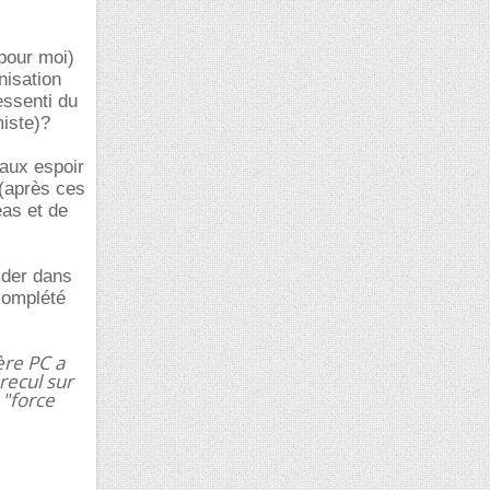
pour moi)
nisation
essenti du
miste)?
faux espoir
 (après ces
éas et de
ider dans
 complété
ère PC a
recul sur
 "force