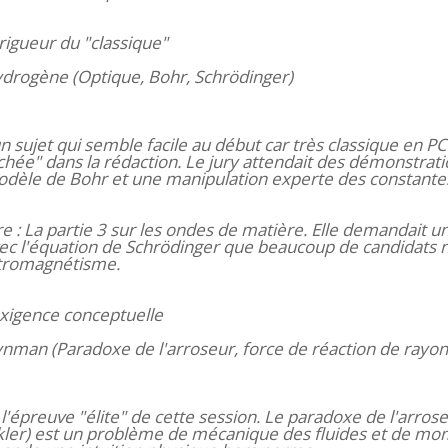
 rigueur du "classique"
ydrogène (Optique, Bohr, Schrödinger)
n sujet qui semble facile au début car très classique en PC
cachée" dans la rédaction. Le jury attendait des démonstrat
modèle de Bohr et une manipulation experte des constante
e : La partie 3 sur les ondes de matière. Elle demandait u
c l'équation de Schrödinger que beaucoup de candidats n
ectromagnétisme.
'exigence conceptuelle
eynman (Paradoxe de l'arroseur, force de réaction de ray
 l'épreuve "élite" de cette session. Le paradoxe de l'arros
kler) est un problème de mécanique des fluides et de m