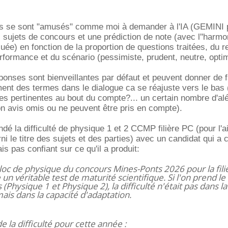
ns se sont "amusés" comme moi à demander à l'IA (GEMINI 
 sujets de concours et une prédiction de note (avec l''harmo
aluée) en fonction de la proportion de questions traitées, du r
rformance et du scénario (pessimiste, prudent, neutre, opti
ponses sont bienveillantes par défaut et peuvent donner de 
ent des termes dans le dialogue ca se réajuste vers le bas
les pertinentes au bout du compte?... un certain nombre d'al
n avis omis ou ne peuvent être pris en compte).
dé la difficulté de physique 1 et 2 CCMP filière PC (pour l'a
urni le titre des sujets et des parties) avec un candidat qui a
s pas confiant sur ce qu'il a produit:
loc de physique du concours Mines-Ponts 2026 pour la fili
 véritable test de maturité scientifique. Si l'on prend le 
(Physique 1 et Physique 2), la difficulté n'était pas dans la
mais dans la capacité d'adaptation.
e la difficulté pour cette année :