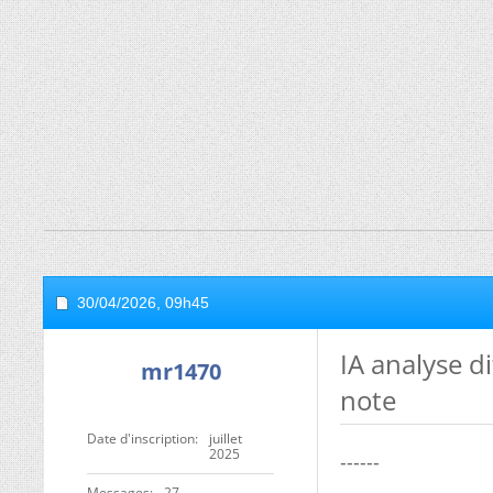
30/04/2026,
09h45
IA analyse d
mr1470
note
Date d'inscription
juillet
2025
------
Messages
27