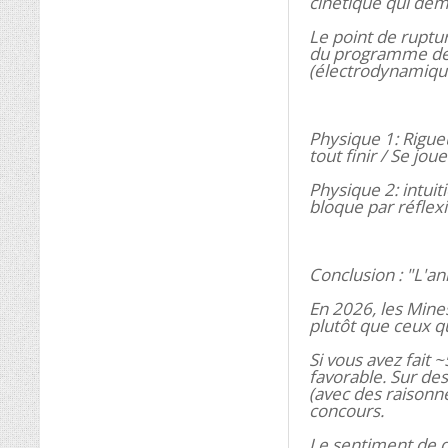
cinétique qui dem
Le point de rupture
du programme de 
(électrodynamique
Physique 1: Rigueur
tout finir / Se joue
Physique 2: intui
bloque par réflex
Conclusion : "L'a
En 2026, les Mine
plutôt que ceux qu
Si vous avez fait
favorable. Sur de
(avec des raisonn
concours.
Le sentiment de do