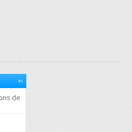
#1
ions de