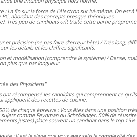
ande une intuition physique hors norme.
 : La fin sur la force de l'électron sur lui-même. On est à l
PC, abordant des concepts presque théoriques
). Très peu de candidats ont traité cette partie propreme
 et précision (ne pas faire d'erreur bête) / Très long, diffi
 sur les détails et les chiffres significatifs.
tion et modélisation (comprendre le système) / Dense, mai
ion plus que par longueur
nnée des Physiciens"
s ont récompensé les candidats qui comprennent ce qu'ils
i appliquent des recettes de cuisine.
 ~50% de chaque épreuve : Vous êtes dans une position très
s sujets comme Feynman ou Schrödinger, 50% de réussite 
ements justes) place souvent un candidat dans le top 15%
ute : Il est le signe que vous avez saisi la complexité des 