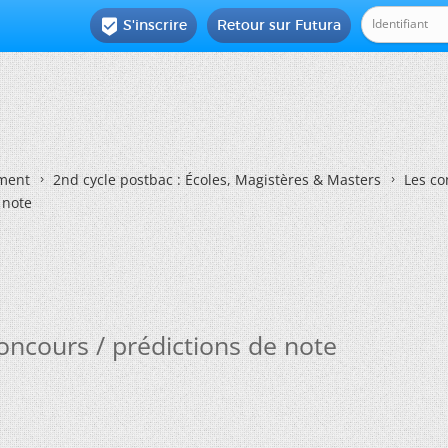
S'inscrire
Retour sur Futura

ement
2nd cycle postbac : Écoles, Magistères & Masters
Les co
 note
concours / prédictions de note