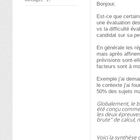
Bonjour,
Est-ce que certai
une évaluation des
vs la difficulté év
candidat sur sa pe
En générale les ré
mais après affinem
prévisions sont-el
facteurs sont à mo
Exemple j'ai deman
le contexte j'ai fo
50% des sujets mai
Globalement, le b
été conçu comme un
les deux épreuves 
brute" de calcul, 
Voici la synthèse d