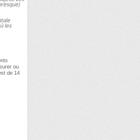
presque)
ntale
ù les
ents
ssurer ou
est de 14