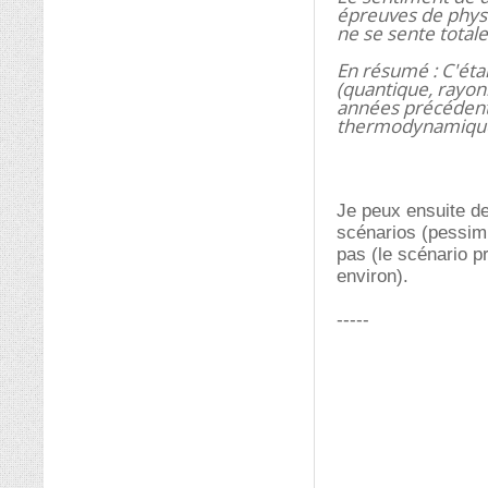
épreuves de phys
ne se sente totale
En résumé : C'éta
(quantique, rayo
années précédente
thermodynamique i
Je peux ensuite de
scénarios (pessimi
pas (le scénario pr
environ).
-----