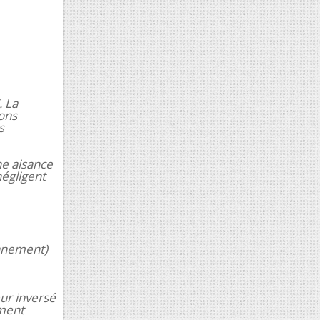
. La
ions
s
ne aisance
égligent
onnement)
eur inversé
oment