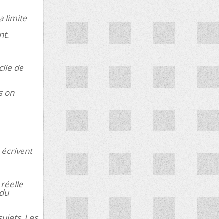
a limite
nt.
cile de
s on
 écrivent
réelle
 du
sujets. Les