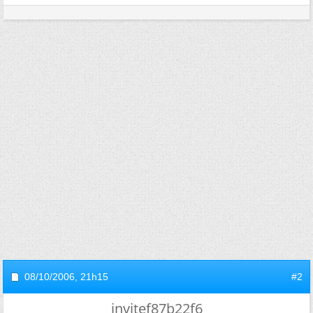
08/10/2006,
21h15
#2
invitef87b22f6