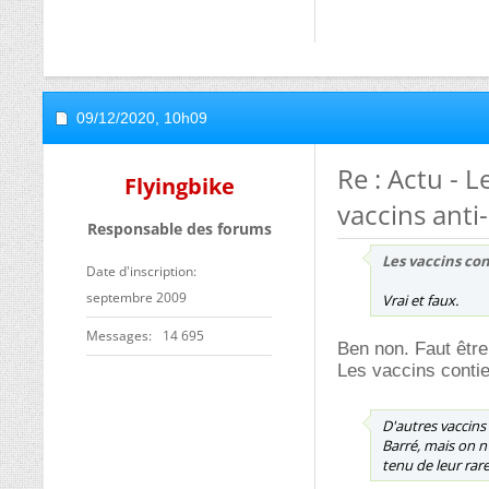
09/12/2020,
10h09
Re : Actu - L
Flyingbike
vaccins anti
Responsable des forums
Les vaccins co
Date d'inscription
septembre 2009
Vrai et faux.
Messages
14 695
Ben non. Faut être
Les vaccins conti
D'autres vaccins
Barré
, mais on n
tenu de leur rare