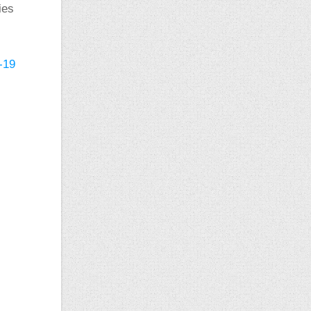
ies
-19