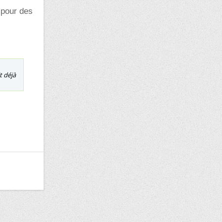
 pour des
t déjà