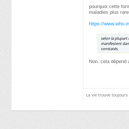
pourquoi cette for
maladies plus rare
https://www.who.i
selon la plupart 
manifestent dans 
constatés.
Non. cela dépend a
La vie trouve toujour