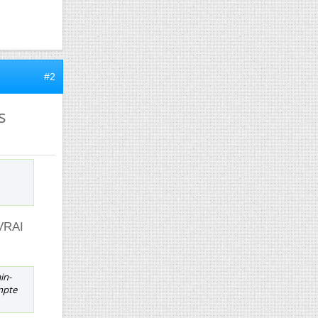
#2
s
 VRAI
in-
ompte