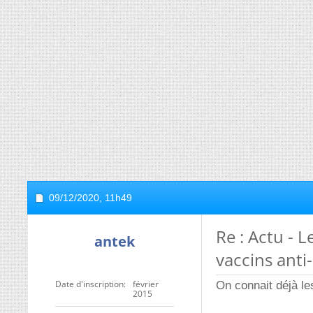
09/12/2020,
11h49
Re : Actu - L
antek
vaccins anti
Date d'inscription
février
On connait déjà le
2015