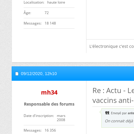
Localisation
haute loire
ge
72
Messages
18 148
L'électronique c'est co
09/12/2020,
12h10
Re : Actu - L
mh34
vaccins anti
Responsable des forums
Envoyé par
ant
Date d'inscription
mars
2008
On connait déjà l
Messages
16 356