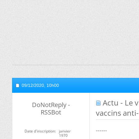
09/12/2020,
10h00
Actu - Le v
DoNotReply -
vaccins anti
RSSBot
------
Date d'inscription
janvier
1970