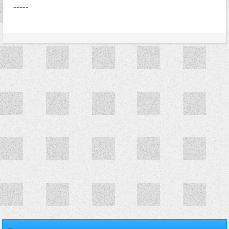
-----