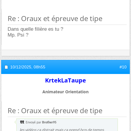
Re : Oraux et épreuve de tipe
Dans quelle filière es tu ?
Mp. Psi ?
10/12/2025,
08h55
#10
KrtekLaTaupe
Animateur Orientation
Re : Oraux et épreuve de tipe
Envoyé par
Brother95
les vidéos ça distrait mais ça prend bcp de temps.