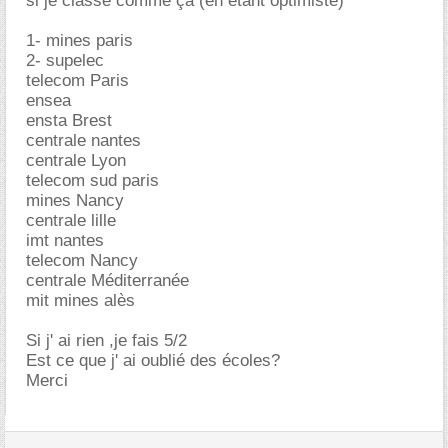
si je classe comme ça (en étant optimiste)
1- mines paris
2- supelec
telecom Paris
ensea
ensta Brest
centrale nantes
centrale Lyon
telecom sud paris
mines Nancy
centrale lille
imt nantes
telecom Nancy
centrale Méditerranée
mit mines alès
Si j' ai rien ,je fais 5/2
Est ce que j' ai oublié des écoles?
Merci