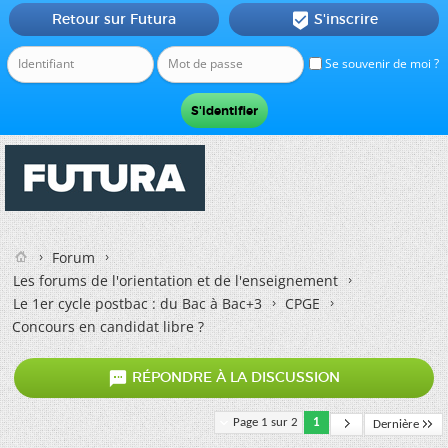
Retour sur Futura
S'inscrire

Se souvenir de moi ?
Forum
Les forums de l'orientation et de l'enseignement
Le 1er cycle postbac : du Bac à Bac+3
CPGE
Concours en candidat libre ?

RÉPONDRE À LA DISCUSSION
Page 1 sur 2
1
Dernière