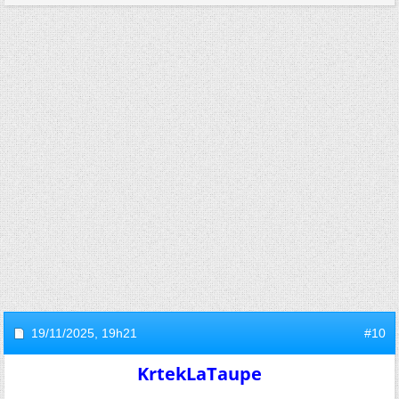
19/11/2025,
19h21
#10
KrtekLaTaupe