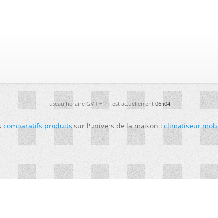
Fuseau horaire GMT +1. Il est actuellement
06h04
.
s
comparatifs produits
sur l'univers de la maison :
climatiseur mob