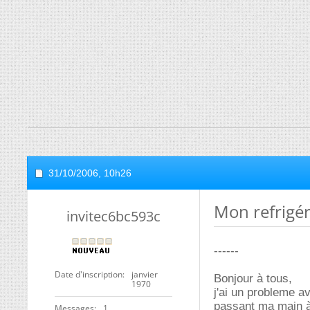
31/10/2006,
10h26
Mon refrigér
invitec6bc593c
------
Date d'inscription
janvier
Bonjour à tous,
1970
j'ai un probleme av
passant ma main à l
Messages
1