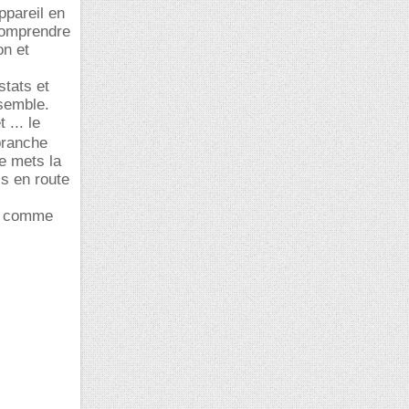
ppareil en
 comprendre
on et
stats et
nsemble.
 ... le
branche
je mets la
is en route
se comme