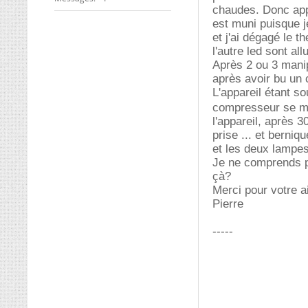
chaudes. Donc app
est muni puisque je
et j'ai dégagé le 
l'autre led sont a
Après 2 ou 3 manip
après avoir bu un 
L'appareil étant so
compresseur se met
l'appareil, après 3
prise ... et berni
et les deux lampe
Je ne comprends pa
çà?
Merci pour votre a
Pierre
-----