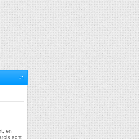
#1
nt, en
arois sont