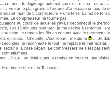
aremment, le dégivrage automatique s'est mis en route. L'a
 l'ai vu sur le plan gravé à l'arrière. J'ai essayé un peu de
thermostat muni de 3 connecteurs + une terre. La led de tensi
llumée. Le compresseur ne tourne pas.
ulations au cours de laquelles j'avais deconnecté le thermo
café, soit 15 minutes plus tard, je me décide à remonter l'e
us tension, je remets les fils en contact avec le thermostat et
s en route... Chouette, c'est reparti, me dis-le
... Je dé
0 secondes, je reconnecte le tout , je replace le thermostat, 
que, retour à la case départ! Le compresseur ne s'est pas rem
s sont allumées.
s... Y a-t-il un délai avant la remise en route ou une bêti
ide et bonne fête de la Toussaint,