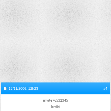
12/11/2006,
12h23
#4
invite76532345
Invité