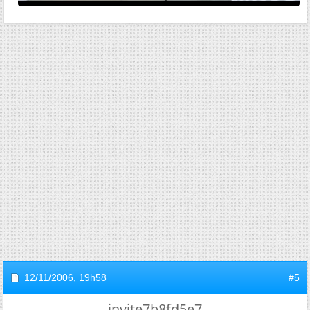
12/11/2006,
19h58
#5
invite7b8fd5e7