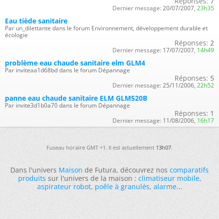
Réponses:
7
Dernier message:
20/07/2007,
23h35
Eau tiède sanitaire
Par un_dilettante dans le forum Environnement, développement durable et
écologie
Réponses:
2
Dernier message:
17/07/2007,
14h49
problème eau chaude sanitaire elm GLM4
Par inviteaa1d68bd dans le forum Dépannage
Réponses:
5
Dernier message:
25/11/2006,
22h52
panne eau chaude sanitaire ELM GLM520B
Par invite3d1b0a70 dans le forum Dépannage
Réponses:
1
Dernier message:
11/08/2006,
16h17
Fuseau horaire GMT +1. Il est actuellement
13h07
.
Dans l'univers
Maison
de Futura, découvrez nos
comparatifs
produits
sur l'univers de la maison :
climatiseur mobile
,
aspirateur robot
,
poêle à granulés
,
alarme
...