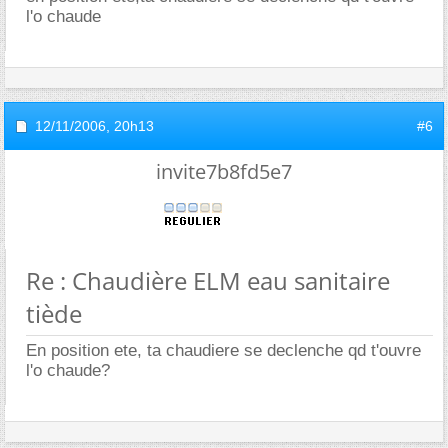
l'o chaude
12/11/2006,
20h13
#6
invite7b8fd5e7
Re : Chaudière ELM eau sanitaire
tiède
En position ete, ta chaudiere se declenche qd t'ouvre
l'o chaude?