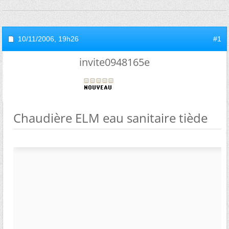
10/11/2006,
19h26
#1
invite0948165e
Chaudière ELM eau sanitaire tiède