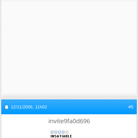
12/11/2006,
11h02
#5
invite9fa0d696