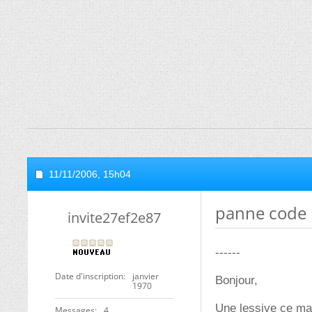
11/11/2006,
15h04
panne code
invite27ef2e87
------
Date d'inscription
janvier
Bonjour,
1970
Une lessive ce mat
Messages
4