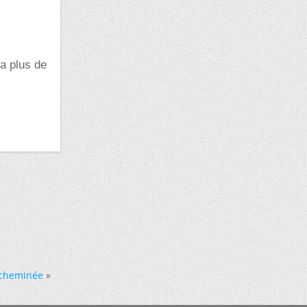
 a plus de
 cheminée
»