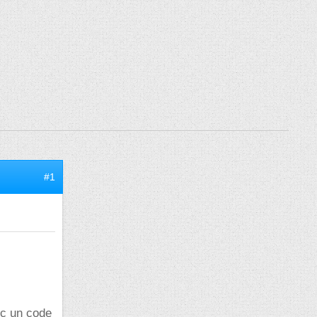
#1
ec un code