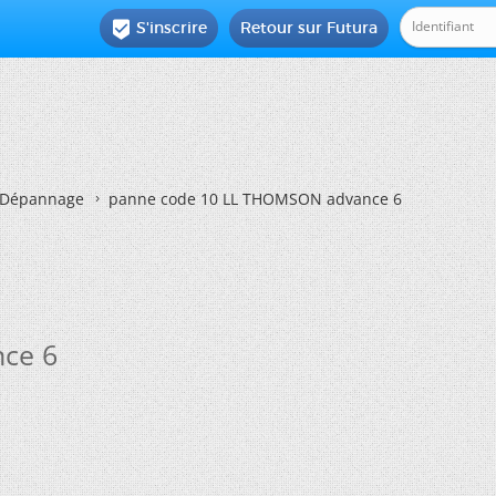
S'inscrire
Retour sur Futura

Dépannage
panne code 10 LL THOMSON advance 6
ce 6