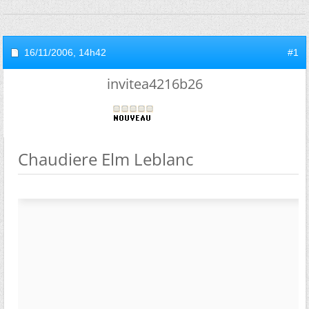
16/11/2006,
14h42
#1
invitea4216b26
Chaudiere Elm Leblanc