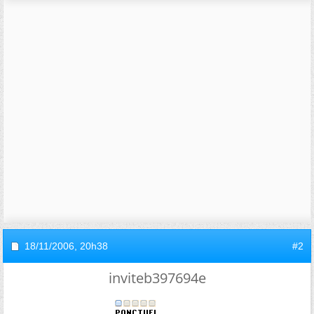
18/11/2006,
20h38
#2
inviteb397694e