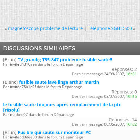
«
magnetoscope probleme de lecture
|
Téléphone SGH D500
»
DISCUSSIONS SIMILAIRES
[Brun]
TV grundig T55-847 problème fusible saute!!
Par invited4316aea dans le forum Dépannage
Réponses:
2
Dernier message:
24/09/2007,
16h31
[Blanc]
fusible saute lave linge arthur martin
Par invitee78a1d2f dans le forum Dépannage
Réponses:
0
Dernier message:
03/07/2007,
19h16
le fusible saute toujours aprés remplacement de la ptc
[résolu]
Par matheo07 dans le forum Dépannage
Réponses:
14
Dernier message:
06/05/2007,
16h32
[Brun]
Fusible qui saute sur moniteur PC
Par invite5d0dee08 dans le forum Dépannage