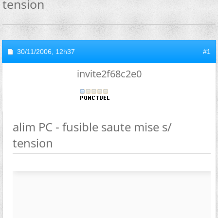
tension
30/11/2006,
12h37
#1
invite2f68c2e0
alim PC - fusible saute mise s/
tension