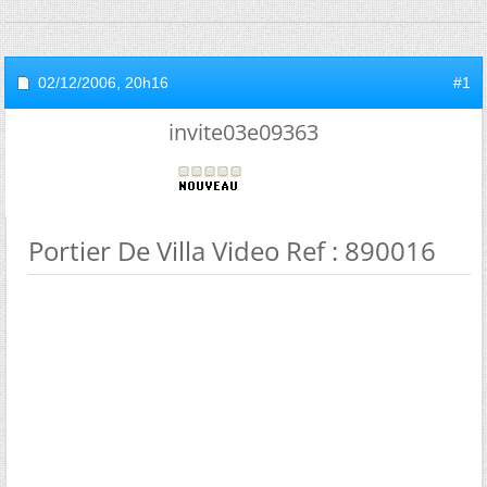
02/12/2006,
20h16
#1
invite03e09363
Portier De Villa Video Ref : 890016