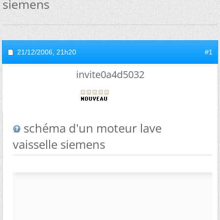
siemens
21/12/2006,
21h20
#1
invite0a4d5032
schéma d'un moteur lave
vaisselle siemens