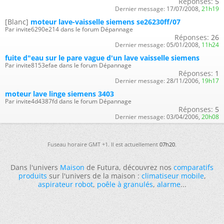
Réponses:
5
Dernier message:
17/07/2008,
21h19
[Blanc]
moteur lave-vaisselle siemens se26230ff/07
Par invite6290e214 dans le forum Dépannage
Réponses:
26
Dernier message:
05/01/2008,
11h24
fuite d"eau sur le pare vague d'un lave vaisselle siemens
Par invite8153efae dans le forum Dépannage
Réponses:
1
Dernier message:
28/11/2006,
19h17
moteur lave linge siemens 3403
Par invite4d4387fd dans le forum Dépannage
Réponses:
5
Dernier message:
03/04/2006,
20h08
Fuseau horaire GMT +1. Il est actuellement
07h20
.
Dans l'univers
Maison
de Futura, découvrez nos
comparatifs
produits
sur l'univers de la maison :
climatiseur mobile
,
aspirateur robot
,
poêle à granulés
,
alarme
...