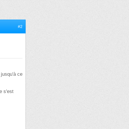
#2
 jusqu'à ce
e s'est