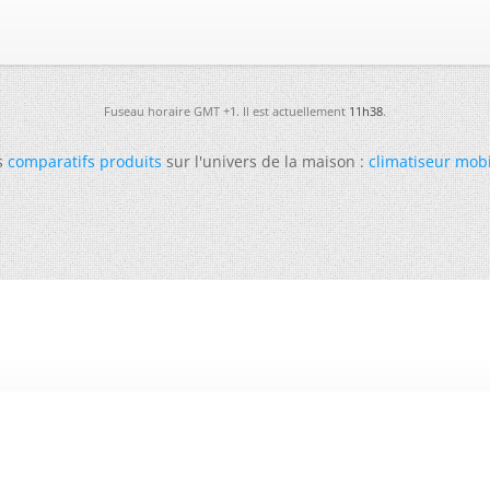
Fuseau horaire GMT +1. Il est actuellement
11h38
.
s
comparatifs produits
sur l'univers de la maison :
climatiseur mob
-
Futura
-
Archives
-
Conso
-