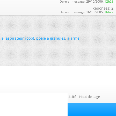
Dernier message:
29/10/2006,
12h28
Réponses:
2
Dernier message:
16/10/2005,
16h22
ile
,
aspirateur robot
,
poêle à granulés
,
alarme
...
Gestion des cookies
-
Politique de confidentialité
-
Haut de page