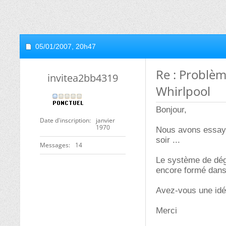
05/01/2007,
20h47
Re : Problè
invitea2bb4319
Whirlpool
Bonjour,
Date d'inscription
janvier
1970
Nous avons essayé 
soir ...
Messages
14
Le système de dég
encore formé dans 
Avez-vous une idé
Merci