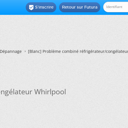
S'inscrire
Retour sur Futura

Dépannage
[Blanc]
Problème combiné réfrigérateur/congélateur
ngélateur Whirlpool