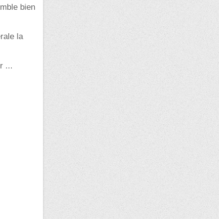
emble bien
rale la
 ...