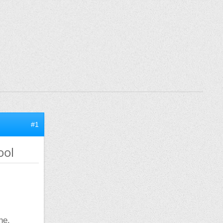
#1
ool
he.