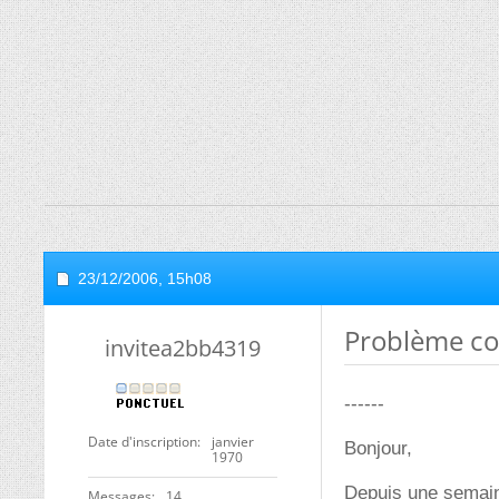
23/12/2006,
15h08
Problème co
invitea2bb4319
------
Date d'inscription
janvier
Bonjour,
1970
Depuis une semain
Messages
14