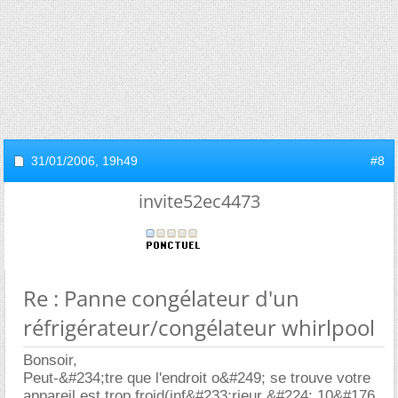
31/01/2006,
19h49
#8
invite52ec4473
Re : Panne congélateur d'un
réfrigérateur/congélateur whirlpool
Bonsoir,
Peut-&#234;tre que l'endroit o&#249; se trouve votre
appareil est trop froid(inf&#233;rieur &#224; 10&#176