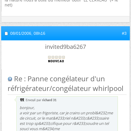
net)
08/01/2006,
08h16
#3
invited9ba6267
Re : Panne congélateur d'un
réfrigérateur/congélateur whirlpool
Envoyé par
richard 31
bonjour,
a voir par un frigoriste, car je crains un probl&#232;me
de circuit, or le mat&#233;riel n&#233;c&#233;ssaire
est trop sp&#233;cifique pour r&#233;soudre un tel
souci vous m&#234;me