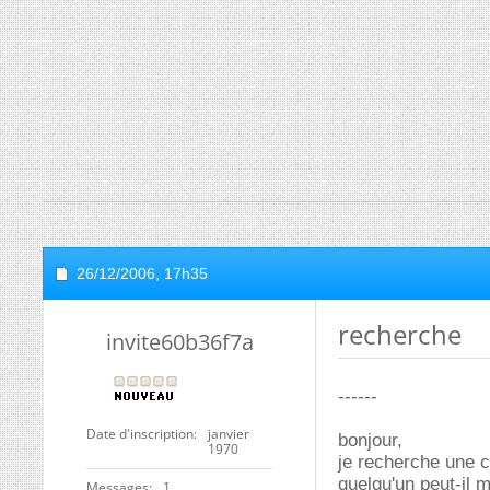
26/12/2006,
17h35
recherche
invite60b36f7a
------
Date d'inscription
janvier
bonjour,
1970
je recherche une 
quelqu'un peut-il m
Messages
1