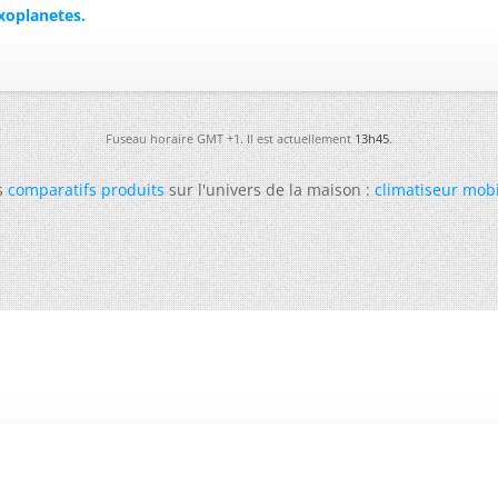
xoplanetes.
Fuseau horaire GMT +1. Il est actuellement
13h45
.
s
comparatifs produits
sur l'univers de la maison :
climatiseur mob
-
Futura
-
Archives
-
Conso
-