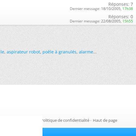
Réponses:
7
Dernier message:
18/10/2005,
17h38
Réponses:
0
Dernier message:
22/08/2005,
15h55
ile
,
aspirateur robot
,
poêle à granulés
,
alarme
...
Gestion des cookies
-
Politique de confidentialité
-
Haut de page