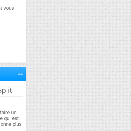
et vous
#4
plit
faire un
le qui est
ionne plus