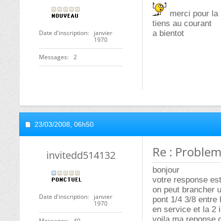
merci pour la 
tiens au courant
Date d'inscription
janvier
a bientot
1970
Messages
2
23/03/2008,
06h50
Re : Problem
invitedd514132
bonjour
votre response es
on peut brancher un
Date d'inscription
janvier
pont 1/4 3/8 entre 
1970
en service et la 2
voila ma reponse d
Messages
40