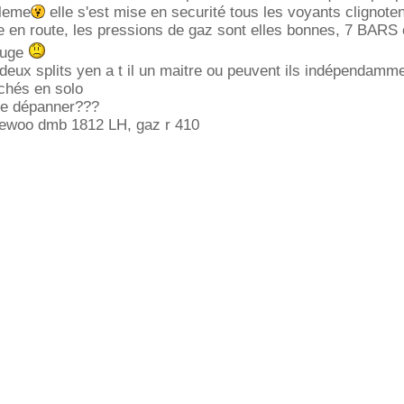
bleme
elle s'est mise en securité tous les voyants clignoten
 en route, les pressions de gaz sont elles bonnes, 7 BARS 
ouge
 deux splits yen a t il un maitre ou peuvent ils indépendamme
nchés en solo
 me dépanner???
aewoo dmb 1812 LH, gaz r 410