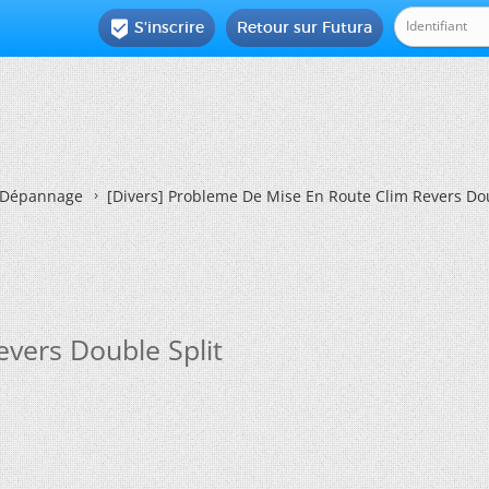
S'inscrire
Retour sur Futura

Dépannage
[Divers]
Probleme De Mise En Route Clim Revers Dou
vers Double Split