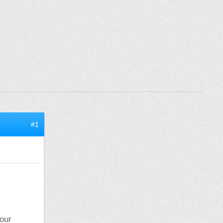
#1
pour