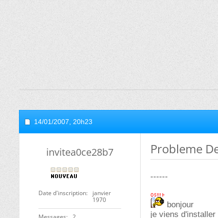
14/01/2007,
20h23
Probleme De
invitea0ce28b7
------
Date d'inscription
janvier
1970
bonjour
je viens d'installe
Messages
2