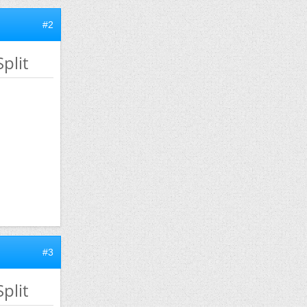
#2
plit
#3
plit