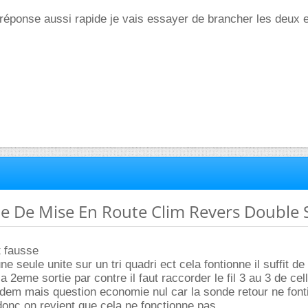
réponse aussi rapide je vais essayer de brancher les deux 
e De Mise En Route Clim Revers Double S
t fausse
e seule unite sur un tri quadri ect cela fontionne il suffit de 
la 2eme sortie par contre il faut raccorder le fil 3 au 3 de cel
 idem mais question economie nul car la sonde retour ne font
onc on revient que cela ne fonctionne pas