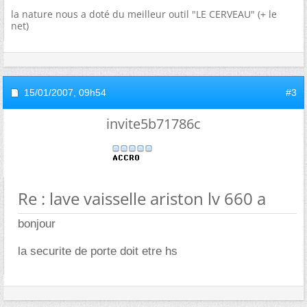
la nature nous a doté du meilleur outil "LE CERVEAU" (+ le
net)
15/01/2007,
09h54
#3
invite5b71786c
Re : lave vaisselle ariston lv 660 a
bonjour
la securite de porte doit etre hs