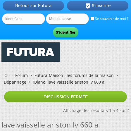
Retour sur Futura
S'inscrire

Se souvenir de moi ?
Forum
Futura-Maison : les forums de la maison
Dépannage
[Blanc]
lave vaisselle ariston lv 660 a
DISCUSSION FERMÉE
Affichage des résultats 1 à 4 sur 4
lave vaisselle ariston lv 660 a