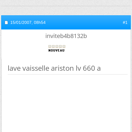
15/01/2007,
08h54
#1
inviteb4b8132b
lave vaisselle ariston lv 660 a