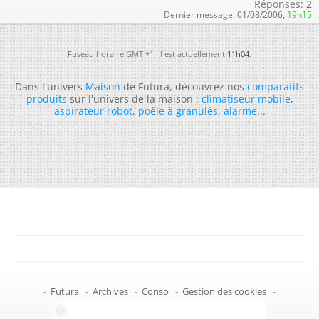
Réponses:
2
Dernier message:
01/08/2006,
19h15
Fuseau horaire GMT +1. Il est actuellement
11h04
.
Dans l'univers
Maison
de Futura, découvrez nos
comparatifs
produits
sur l'univers de la maison :
climatiseur mobile
,
aspirateur robot
,
poêle à granulés
,
alarme
...
-
Futura
-
Archives
-
Conso
-
Gestion des cookies
-
Politique de confidentialité
-
Haut de page