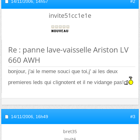
14/11/2006,
14h57
#2
invite51cc1e1e
Re : panne lave-vaisselle Ariston LV
660 AWH
bonjour, j'ai le meme souci que toi,j' ai les deux
premieres leds qui clignotent et il ne vidange pas!
14/11/2006,
16h49
#3
bret35
Invité