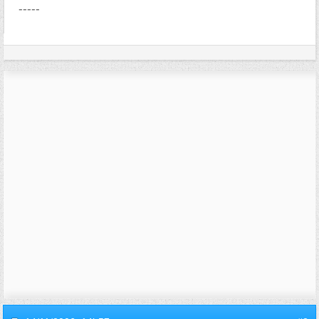
-----