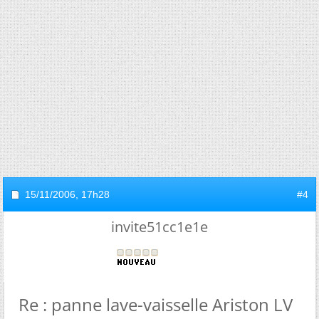
15/11/2006,
17h28
#4
invite51cc1e1e
Re : panne lave-vaisselle Ariston LV