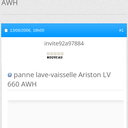
AWH
13/06/2006,
18h00
#1
invite92a97884
panne lave-vaisselle Ariston LV
660 AWH