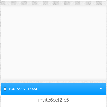
16/01/2007,
17h34
#5
invite6cef2fc5