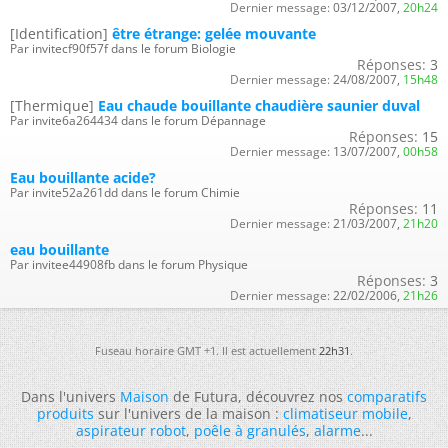
Dernier message:
03/12/2007,
20h24
[Identification]
être étrange: gelée mouvante
Par invitecf90f57f dans le forum Biologie
Réponses:
3
Dernier message:
24/08/2007,
15h48
[Thermique]
Eau chaude bouillante chaudière saunier duval
Par invite6a264434 dans le forum Dépannage
Réponses:
15
Dernier message:
13/07/2007,
00h58
Eau bouillante acide?
Par invite52a261dd dans le forum Chimie
Réponses:
11
Dernier message:
21/03/2007,
21h20
eau bouillante
Par invitee44908fb dans le forum Physique
Réponses:
3
Dernier message:
22/02/2006,
21h26
Fuseau horaire GMT +1. Il est actuellement
22h31
.
Dans l'univers
Maison
de Futura, découvrez nos
comparatifs
produits
sur l'univers de la maison :
climatiseur mobile
,
aspirateur robot
,
poêle à granulés
,
alarme
...