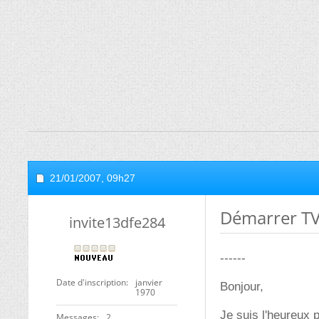
21/01/2007,
09h27
Démarrer TV
invite13dfe284
------
Date d'inscription
janvier
Bonjour,
1970
Je suis l'heureux
Messages
2