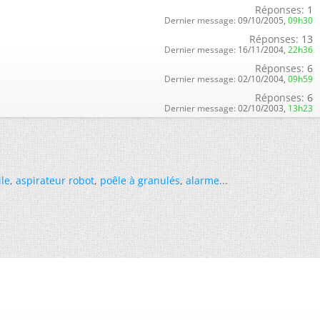
Réponses:
1
Dernier message:
09/10/2005,
09h30
Réponses:
13
Dernier message:
16/11/2004,
22h36
Réponses:
6
Dernier message:
02/10/2004,
09h59
Réponses:
6
Dernier message:
02/10/2003,
13h23
ile
,
aspirateur robot
,
poêle à granulés
,
alarme
...