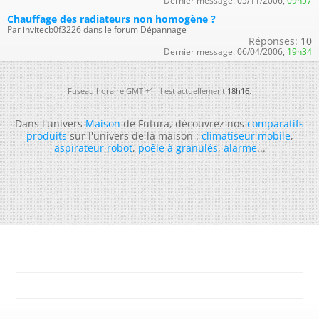
Dernier message:
05/11/2006,
09h57
Chauffage des radiateurs non homogène ?
Par invitecb0f3226 dans le forum Dépannage
Réponses:
10
Dernier message:
06/04/2006,
19h34
Fuseau horaire GMT +1. Il est actuellement
18h16
.
Dans l'univers
Maison
de Futura, découvrez nos
comparatifs
produits
sur l'univers de la maison :
climatiseur mobile
,
aspirateur robot
,
poêle à granulés
,
alarme
...