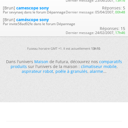
Dernier message:
23/06/2007,
13h16
[Brun]
camescope sony
Réponses:
5
Par sevynaej dans le forum Dépannage
Dernier message:
05/04/2007,
00h48
[Brun]
caméscope sony
Par invite58ad92fe dans le forum Dépannage
Réponses:
15
Dernier message:
24/02/2007,
17h46
Fuseau horaire GMT +1. Il est actuellement
13h10
.
Dans l'univers
Maison
de Futura, découvrez nos
comparatifs
produits
sur l'univers de la maison :
climatiseur mobile
,
aspirateur robot
,
poêle à granulés
,
alarme
...