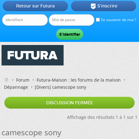
Retour sur Futura
S'inscrire

Se souvenir de moi ?
Forum
Futura-Maison : les forums de la maison
Dépannage
[Divers]
camescope sony
DISCUSSION FERMÉE
Affichage des résultats 1 à 1 sur 1
camescope sony